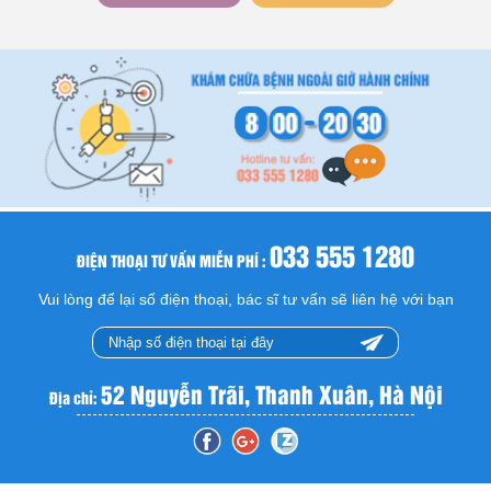
033 555 1280
ĐIỆN THOẠI TƯ VẤN MIỄN PHÍ :
Vui lòng để lại số điện thoại, bác sĩ tư vấn sẽ liên hệ với bạn
52 Nguyễn Trãi, Thanh Xuân, Hà Nội
Địa chỉ: