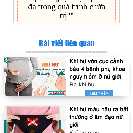
đa trong quá trình chữa
trị""
Bài viết liên quan
Khí hư vón cục cảnh
báo 4 bệnh phụ khoa
nguy hiểm ở nữ giới
Ra khí hư...
XEM THÊM
Khí hư màu nâu ra bất
thường ở âm đạo nữ
giới
Khí hư màu...