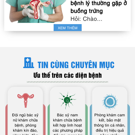
bệnh lý thường gặp ở
buồng trứng
Hỏi: Chào...
XEM THÊM
TIN CÙNG CHUYÊN MỤC
Ưu thế trên các diện bệnh
Đội ngũ bác sỹ
Bác sỹ nam
Phòng khám cam
nữ khám chữa
khám chữa bệnh
kết, bảo mật
bệnh, phòng
kết hợp linh hoạt
thông tin cá nhân,
khám kín đáo,
các phương pháp
điều trị hiệu quả