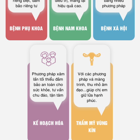
riêng biệt, đảm
điều trị, mang lại
bằng nhiều
bảo riêng tư
hiệu quả cao.
phương pháp
BỆNH PHỤ KHOA
BỆNH NAM KHOA
BỆNH XÃ HỘI
Phương pháp xâm
Với các phương
lấn tối thiểu đảm
pháp vá màng
bảo an toàn cho
trinh, thu nhỏ âm
sức khỏe, tư vấn
đạo...giúp chị em
chu đáo, tận tâm
giữ lửa hạnh
phúc.
KẾ HOẠCH HÓA
THẨM MỸ VÙNG
KÍN