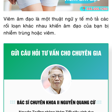
Viêm âm đạo là một thuật ngữ y tế mô tả các
rối loạn khác nhau khiến âm đạo của bạn bị
nhiễm trùng hoặc viêm.
GỬI CÂU HỎI TƯ VẤN CHO CHUYÊN GIA
BÁC SĨ CHUYÊN KHOA II NGUYỄN QUANG CỪ
Nguyên Trưởng phòng khám Tiết niệu sinh dục