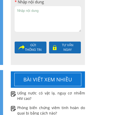
*
Nhập nội dung
i
GỬI
TƯ VẤN
THÔNG TIN
NGAY
BÀI VIẾT XEM NHIỀU
Uống nước có vật lạ, nguy cơ nhiễm
HIV cao?
Phòng biến chứng viêm tinh hoàn do
quai bị bằng cách nào?
i