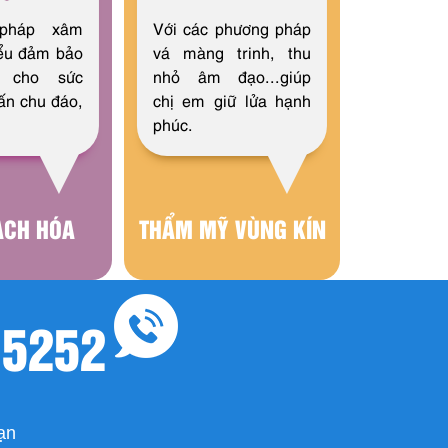
pháp xâm
Với các phương pháp
hiểu đảm bảo
vá màng trinh, thu
 cho sức
nhỏ âm đạo...giúp
vấn chu đáo,
chị em giữ lửa hạnh
phúc.
ẠCH HÓA
THẨM MỸ VÙNG KÍN
 5252
bạn