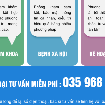
nam khám
Phòng khám cam
Phương 
h kết hợp
kết, bảo mật thông
lấn tối t
các phương
tin cá nhân, điều trị
an toàn
 trị, mang
hiệu quả bằng nhiều
khỏe, tư 
ả cao.
phương pháp
tận tâm
AM KHOA
BỆNH XÃ HỘI
KẾ HO
035 968
OẠI TƯ VẤN MIỄN PHÍ :
i lòng để lại số điện thoại, bác sĩ tư vấn sẽ liên hệ với 