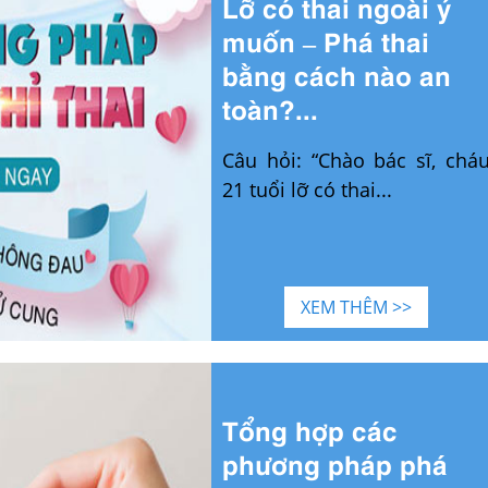
Lỡ có thai ngoài ý
muốn – Phá thai
bằng cách nào an
toàn?...
Câu hỏi: “Chào bác sĩ, chá
21 tuổi lỡ có thai...
XEM THÊM >>
Tổng hợp các
phương pháp phá