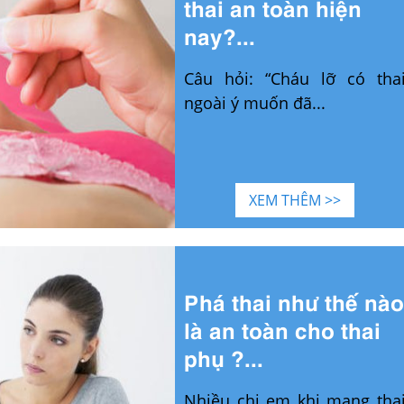
thai an toàn hiện
nay?...
Câu hỏi: “Cháu lỡ có tha
ngoài ý muốn đã...
XEM THÊM >>
Phá thai như thế nào
là an toàn cho thai
phụ ?...
Nhiều chị em khi mang tha