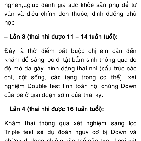
nghén,…giúp đánh giá sức khỏe sản phụ để tư
vấn và điều chỉnh đơn thuốc, dinh dưỡng phù
hợp
– Lần 3 (thai nhi được 11 – 14 tuần tuổi):
Đây là thời điểm bắt buộc chị em cần đến
khám để sàng lọc dị tật bẩm sinh thông qua đo
độ mờ da gáy, hình dáng thai nhi (cấu trúc các
chi, cột sống, các tạng trong cơ thể), xét
nghiệm Double test tính toán hội chứng Down
của bé ở giai đoạn sớm của thai kỳ.
– Lần 4 (thai nhi được 16 tuần tuổi):
Khám thai thông qua xét nghiệm sàng lọc
Triple test sẽ dự đoán nguy cơ bị Down và
những dị dạng nhiễm sắc thể của thai. Loại xét