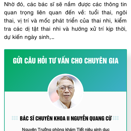
Nhờ đó, các bác sĩ sẽ nắm được các thông tin
quan trọng liên quan đến về: tuổi thai, ngôi
thai, vị trí và mốc phát triển của thai nhi, kiểm
tra các dị tật thai nhi và hướng xử trí kịp thời,
dự kiến ngày sinh,…
GỬI CÂU HỎI TƯ VẤN CHO CHUYÊN GIA
BÁC SĨ CHUYÊN KHOA II NGUYỄN QUANG CỪ
Nguyên Trưởng phòng khám Tiết niệu sinh dục