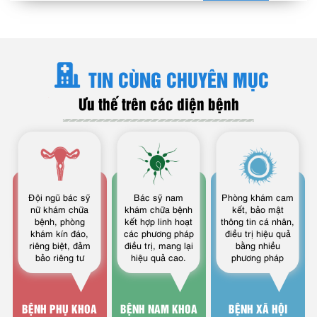
TIN CÙNG CHUYÊN MỤC
Ưu thế trên các diện bệnh
Đội ngũ bác sỹ
Bác sỹ nam
Phòng khám cam
nữ khám chữa
khám chữa bệnh
kết, bảo mật
bệnh, phòng
kết hợp linh hoạt
thông tin cá nhân,
khám kín đáo,
các phương pháp
điều trị hiệu quả
riêng biệt, đảm
điều trị, mang lại
bằng nhiều
bảo riêng tư
hiệu quả cao.
phương pháp
BỆNH PHỤ KHOA
BỆNH NAM KHOA
BỆNH XÃ HỘI