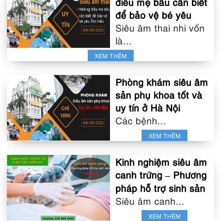
điều mẹ bầu cần biết
để bảo vệ bé yêu
Siêu âm thai nhi vốn
là...
XEM THÊM
Phòng khám siêu âm
sản phụ khoa tốt và
uy tín ở Hà Nội
Các bệnh...
XEM THÊM
Kinh nghiệm siêu âm
canh trứng – Phương
pháp hỗ trợ sinh sản
Siêu âm canh...
XEM THÊM