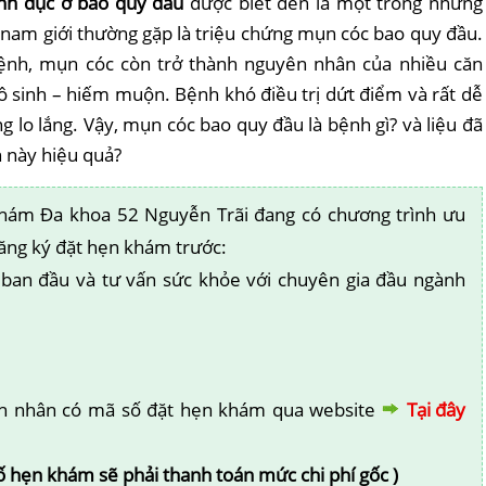
inh dục ở
bao quy đầu
được biết đến là một trong những
 nam giới thường gặp là triệu chứng mụn cóc
bao quy đầu
.
ệnh, mụn cóc còn trở thành nguyên nhân của nhiều căn
ô sinh
–
hiếm muộn
. Bệnh khó điều trị dứt điểm và rất dễ
 lo lắng. Vậy, mụn cóc bao quy đầu là bệnh gì? và liệu đã
 này hiệu quả?
ám Đa khoa 52 Nguyễn Trãi đang có chương trình ưu
ăng ký đặt hẹn khám trước:
an đầu và tư vấn sức khỏe với chuyên gia đầu ngành
nh nhân có mã số đặt hẹn khám qua website
Tại đây
 hẹn khám sẽ phải thanh toán mức chi phí gốc )