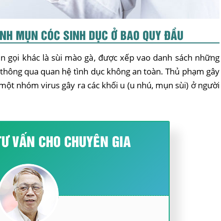
ỆNH MỤN CÓC SINH DỤC Ở BAO QUY ĐẦU
n gọi khác là
sùi mào gà
, được xếp vao danh sách những
 thông qua quan hệ tình dục không an toàn. Thủ phạm gây
một nhóm virus gây ra các khối u (u nhú, mụn sùi) ở người
 TƯ VẤN CHO CHUYÊN GIA