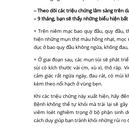
– Theo dõi các triệu chứng lâm sàng trên da
– 9 tháng, bạn sẽ thấy những biểu hiện bấ
+ Trên niêm mạc bao quy đầu, quy đầu, th
hiện những mụn thịt màu hồng nhạt, mọc ri
dục ở bao quy đầu không ngứa, không đau, 
+ Ở giai đoạn sau, các mụn sùi sẽ phát tri
sùi có kích thước vài cm, xù xì, thô ráp. V
cảm giác rất ngứa ngáy, đau rát, có mùi k
kèm theo nổi hạch ở vùng bẹn.
Khi các triệu chứng này xuất hiện, hãy đế
Bệnh không thể tự khỏi mà trái lại sẽ gâ
viêm loét nghiêm trọng ở bộ phận sinh d
cách duy giúp bạn tránh khỏi những rủi ro 