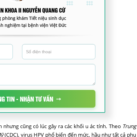
ÊN KHOA II NGUYỄN QUANG CỪ
 phòng khám Tiết niệu sinh dục
h nghiệm tại bệnh viện Việt Đức
NG TIN - NHẬN TƯ VẤN
h nhưng cũng có lúc gây ra các khối u ác tính. Theo
Trung
Mỹ
(CDC), virus HPV phổ biến đến mức, hầu như tất cả phụ