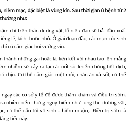
, niêm mạc, đặc biệt là vùng kín. Sau thời gian ủ bệnh từ 2
t thường như:
ậm chí trên thân dương vật, lỗ niệu đạo sẽ bắt đầu xuất
êng lẻ, kích thước nhỏ. Ở giai đoạn đầu, các mụn cóc sinh
chỉ có cảm giác hơi vướng víu.
ển thành những gai hoặc lá, liên kết với nhau tạo lên mảng
iêm nhiễm sẽ xảy ra tại các nốt sùi khiến chứng tiết dịch,
hó chịu. Cơ thể cảm giác mệt mỏi, chán ăn và sốt, có thể
n ngay các cơ sở y tế để được thăm khám và điều trị sớm.
y ra nhiều biến chứng nguy hiểm như: ung thư dương vật,
ục, có thể dẫn tới
vô sinh
– hiếm muộn,…Điều trị sớm là
đáng tiếc này.