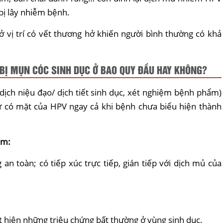
bị lây nhiễm bệnh.
ở vị trí có vết thương hở khiến người bình thường có khả
BỊ MỤN CÓC SINH DỤC Ở BAO QUY ĐẦU HAY KHÔNG?
ịch niệu đạo/ dịch tiết sinh dục, xét nghiệm bệnh phẩm)
ự có mặt của HPV ngay cả khi bệnh chưa biểu hiện thành
ệm:
n toàn; có tiếp xúc trực tiếp, gián tiếp với dịch mủ của
t hiện những triệu chứng bất thường ở vùng sinh dục.