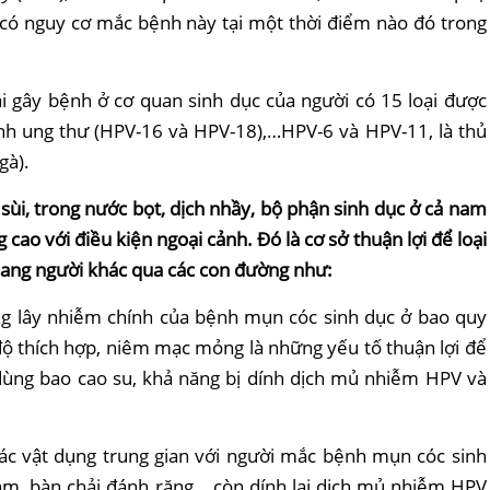
 có nguy cơ mắc bệnh này tại một thời điểm nào đó trong
ại gây bệnh ở cơ quan sinh dục của người có 15 loại được
nh ung thư (HPV-16 và HPV-18),…HPV-6 và HPV-11, là thủ
gà).
 sùi, trong nước bọt, dịch nhầy, bộ phận sinh dục ở cả nam
 cao với điều kiện ngoại cảnh. Đó là cơ sở thuận lợi để loại
 sang người khác qua các con đường như:
g lây nhiễm chính của bệnh mụn cóc sinh dục ở bao quy
 độ thích hợp, niêm mạc mỏng là những yếu tố thuận lợi để
ùng bao cao su, khả năng bị dính dịch mủ nhiễm HPV và
các vật dụng trung gian với người mắc bệnh mụn cóc sinh
ắm, bàn chải đánh răng… còn dính lại dịch mủ nhiễm HPV