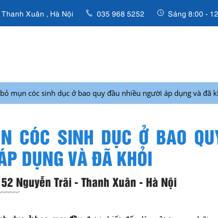
, Thanh Xuân , Hà Nội
035 968 5252
Sáng 8:00 - 12
 bỏ mụn cóc sinh dục ở bao quy đầu nhiều người áp dụng và đã k
ỤN CÓC SINH DỤC Ở BAO QU
ÁP DỤNG VÀ ĐÃ KHỎI
52 Nguyễn Trãi - Thanh Xuân - Hà Nội