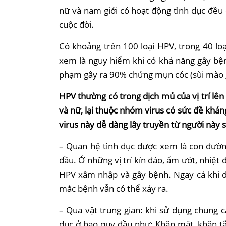
nữ và nam giới có hoạt động tình dục đều
cuộc đời.
Có khoảng trên 100 loại HPV, trong 40 lo
xem là nguy hiểm khi có khả năng gây bệ
phạm gây ra 90% chứng mụn cóc (sùi mào 
HPV thường có trong dịch mủ của vị trí lên
và nữ, lại thuộc nhóm virus có sức đề kháng
virus này dễ dàng lây truyền từ người này
– Quan hệ tình dục được xem là con đườn
đầu. Ở những vị trí kín đáo, ẩm ướt, nhiệt
HPV xâm nhập và gây bệnh. Ngay cả khi d
mắc bệnh vẫn có thể xảy ra.
– Qua vật trung gian: khi sử dụng chung 
dục ở bao quy đầu như: Khăn mặt, khăn t