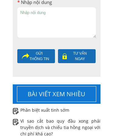
*
Nhập nội dung
GỬI
TƯ VẤN
THÔNG TIN
NGAY
BÀI VIẾT XEM NHIỀU
Phân biệt xuất tinh sớm
Vì sao cắt bao quy đầu xong phải
truyền dịch và chiếu tia hồng ngoại với
chi phí khá cao?