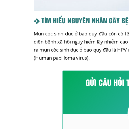
TÌM HIỂU NGUYÊN NHÂN GÂY B
Mụn cóc sinh dục ở bao quy đầu còn có tê
diện bệnh xã hội nguy hiểm lây nhiễm cao
ra mụn cóc sinh dục ở bao quy đầu là HPV 
(Human papilloma virus).
GỬI CÂU HỎI