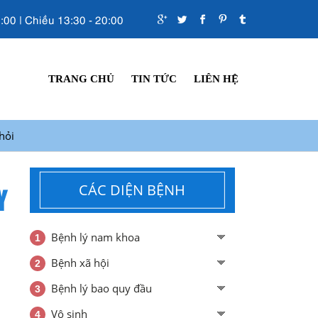
:00 | Chiều 13:30 - 20:00
TRANG CHỦ
TIN TỨC
LIÊN HỆ
hỏi
Y
CÁC DIỆN BỆNH
Bệnh lý nam khoa
Bệnh xã hội
Bệnh lý bao quy đầu
Vô sinh