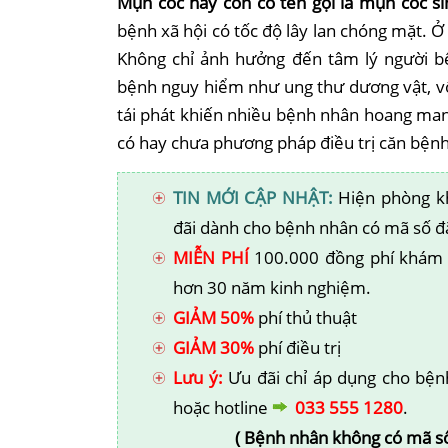
Mụn cóc hay còn có tên gọi là mụn cóc s
bệnh xã hội
có tốc độ lây lan chóng mặt. Ở
Không chỉ ảnh hưởng đến tâm lý người b
bệnh nguy hiểm như ung thư dương vật,
v
tái phát khiến nhiều bệnh nhân hoang mang
có hay chưa phương pháp điều trị căn bệnh
TIN MỚI CẬP NHẬT:
Hiện phòng kh
đãi dành cho bệnh nhân có mã số đ
MIỄN PHÍ
100.000 đồng phí khám b
hơn 30 năm kinh nghiệm.
GIẢM 50%
phí thủ thuật
GIẢM 30%
phí điều trị
Lưu ý:
Ưu đãi chỉ áp dụng cho bệ
hoặc hotline
033 555 1280
.
( Bệnh nhân không có mã số