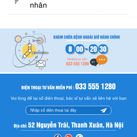
nhân
033 555 1280
ĐIỆN THOẠI TƯ VẤN MIỄN PHÍ :
Vui lòng để lại số điện thoại, bác sĩ tư vấn sẽ liên hệ với bạn
52 Nguyễn Trãi, Thanh Xuân, Hà Nội
Địa chỉ: