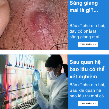
Săng giang
mai là gì?...
Bác sĩ cho em hỏi,
đây có phải là
săng giang mai
không ạ? Chào
XEM THÊM >>
bạn, Săng giang
mai thường xuất...
Sau quan hệ
bao lâu có thể
xét nghiệm
bệnh lậu?...
Bác sĩ cho em hỏi,
Sau khi quan hệ
bao lâu thì mới có
thể...
XEM THÊM >>