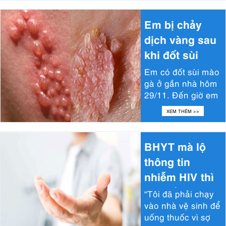
Em bị chảy
dịch vàng sau
khi đốt sùi
mào gà...
Em có đốt sùi mào
gà ở gần nhà hôm
29/11. Đến giờ em
vẫn chảy dịch vàng
XEM THÊM >>
và đi tiểu bị...
BHYT mà lộ
thông tin
nhiễm HIV thì
tôi mất việc...
“Tôi đã phải chạy
vào nhà vệ sinh để
uống thuốc vì sợ